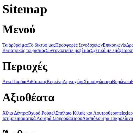
Sitemap
Μενού
Τα άρθρα μας
Το δίκτυό μας
Προσφορές ξενοδοχείων
Επικοινωνία
Δρα
Bar
Ιατρικός τουρισμός
Συνεργαστείτε μαζί μας
Σχετικά με εμάς
Προστ
Περιοχές
Ανω Πορόια
Λιθότοπος
Κερκίνη
Λιμνοχώρι
Χρυσοχώραφα
Βυρώνεια
Αξιοθέατα
Χίλια Δέντρα
Οχυρό Ρούπελ
Σπήλαιο Κιλκίς και Λουτροθεραπείες
Ιε
Ιστίμπεη
Ιαματικά Λουτρά Σιδηρόκαστρου
Λασπόλουτρα Πικρολίμνης