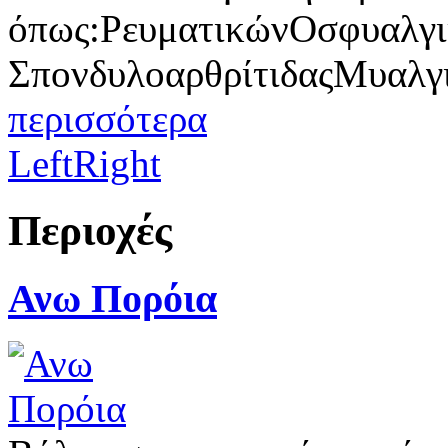
όπως:ΡευματικώνΟσφυαλγ
ΣπονδυλοαρθρίτιδαςΜυαλγ
περισσότερα
Left
Right
Περιοχές
Ανω Πορόια