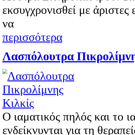
εκσυγχρονισθεί με άριστες
να
περισσότερα
Λασπόλουτρα Πικρολίμνη
Ο ιαματικός πηλός και το ι
ενδείκνυνται για τη θεραπε