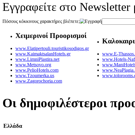
Εγγραφείτε στο Newsletter 
Πόσους κόκκινους χαρακτήρες βλέπετε;
Χειμερινοί Προορισμοί
Καλοκαιρι
www.Elatipertouli.touristikosodigos.gr
www.KaimaktsalanHotels.gr
www.E-Thassos
www.LimniPlastira.net
www.Hotels-Naf
www.Metsovo.org
www.ManiHotel
www.PelioHotels.com
www.NeaPlagia
www.Tzoumerka.us
www.tolorooms
www.Zagorochoria.com
Οι δημοφιλέστεροι προ
Ελλάδα