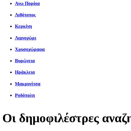
Ανω Πορόια
Λιθότοπος
Κερκίνη
Λιμνοχώρι
Χρυσοχώραφα
Βυρώνεια
Ηράκλεια
Μακρυνίτσα
Ροδόπολη
Οι δημοφιλέστρες αναζ