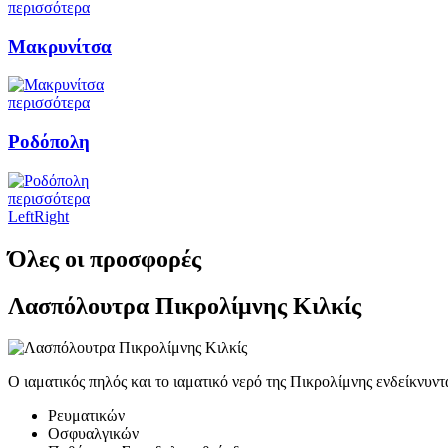
περισσότερα
Μακρυνίτσα
περισσότερα
Ροδόπολη
περισσότερα
Left
Right
Όλες οι προσφορές
Λασπόλουτρα Πικρολίμνης Κιλκίς
Ο ιαματικός πηλός και το ιαματικό νερό της Πικρολίμνης ενδείκνυντ
Ρευματικών
Οσφυαλγικών