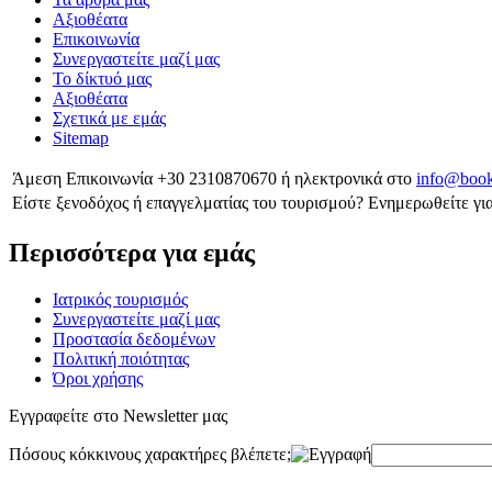
Αξιοθέατα
Επικοινωνία
Συνεργαστείτε μαζί μας
Το δίκτυό μας
Αξιοθέατα
Σχετικά με εμάς
Sitemap
Άμεση Επικοινωνία
+30 2310870670
ή ηλεκτρονικά στο
info@book
Είστε ξενοδόχος ή επαγγελματίας του τουρισμού?
Ενημερωθείτε για
Περισσότερα για εμάς
Ιατρικός τουρισμός
Συνεργαστείτε μαζί μας
Προστασία δεδομένων
Πολιτική ποιότητας
Όροι χρήσης
Εγγραφείτε στο Newsletter μας
Πόσους κόκκινους χαρακτήρες βλέπετε;