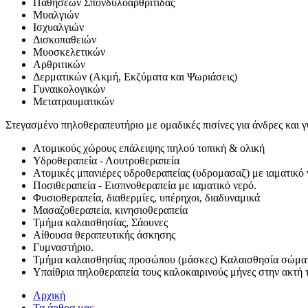
Παθήσεων Σπονδυλοαρθρίτιδας
Μυαλγιών
Ισχυαλγιών
Δισκοπαθειών
Μυοσκελετικών
Αρθριτικών
Δερματικών (Ακμή, Εκζύματα και Ψωριάσεις)
Γυναικολογικών
Μετατραυματικών
Στεγασμένο πηλοθεραπευτήριο με ομαδικές πισίνες για άνδρες και γ
Ατομικούς χώρους επάλειψης πηλού τοπική & ολική
Υδροθεραπεία - Λουτροθεραπεία
Ατομικές μπανιέρες υδροθεραπείας (υδρομασαζ) με ιαματικό 
Ποσιθεραπεία - Εισπνοθεραπεία με ιαματικό νερό.
Φυσιοθεραπεία, διαθερμίες, υπέρηχοι, διαδυναμικά
Μασαζοθεραπεία, κινησιοθεραπεία
Τμήμα καλαισθησίας, Σάουνες
Αίθουσα θεραπευτικής άσκησης
Γυμναστήριο.
Τμήμα καλαισθησίας προσώπου (μάσκες) Καλαισθησία σώματο
Υπαίθρια πηλοθεραπεία τους καλοκαιρινούς μήνες στην ακτή τ
Αρχική
Τα άρθρα μας