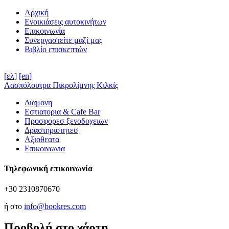
Αρχική
Ενοικιάσεις αυτοκινήτων
Επικοινωνία
Συνεργαστείτε μαζί μας
Βιβλίο επισκεπτών
[ελ]
[en]
Λασπόλουτρα Πικρολίμνης Κιλκίς
Διαμονη
Εστιατορια & Cafe Bar
Προσφορεσ ξενοδοχειων
Δραστηριοτητεσ
Αξιοθεατα
Επικοινωνια
Τηλεφωνική επικοινωνία
+30 2310870670
ή στο
info@bookres.com
Προβολή στο χάρτη