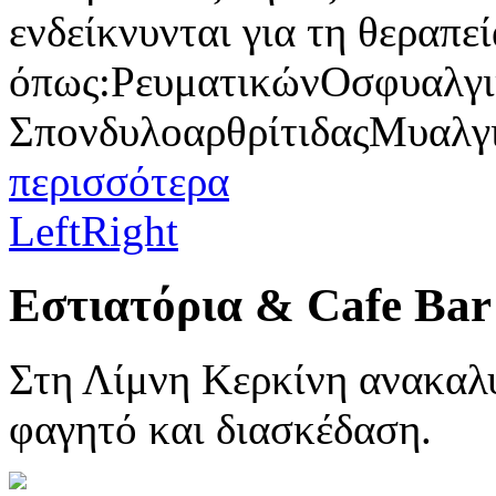
ενδείκνυνται για τη θεραπε
όπως:ΡευματικώνΟσφυαλγ
ΣπονδυλοαρθρίτιδαςΜυαλγ
περισσότερα
Left
Right
Εστιατόρια & Cafe Bar
Στη Λίμνη Κερκίνη ανακαλ
φαγητό και διασκέδαση.