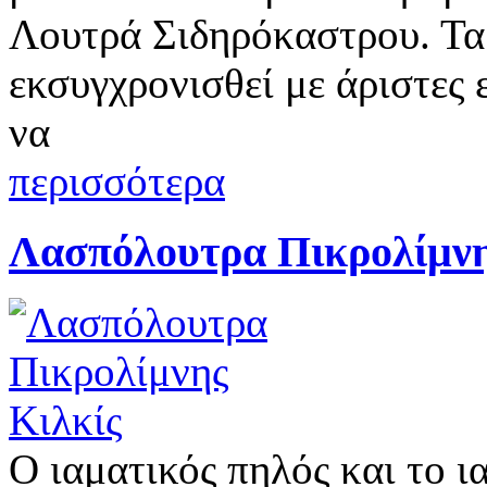
Λουτρά Σιδηρόκαστρου. Τα 
εκσυγχρονισθεί με άριστες
να
περισσότερα
Λασπόλουτρα Πικρολίμνη
Ο ιαματικός πηλός και το ι