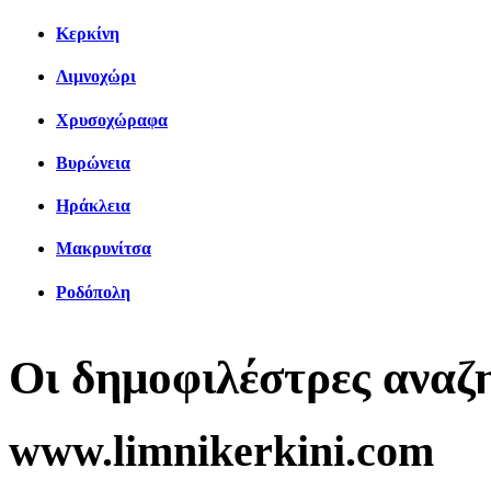
Κερκίνη
Λιμνοχώρι
Χρυσοχώραφα
Βυρώνεια
Ηράκλεια
Μακρυνίτσα
Ροδόπολη
Οι δημοφιλέστρες αναζ
www.limnikerkini.com