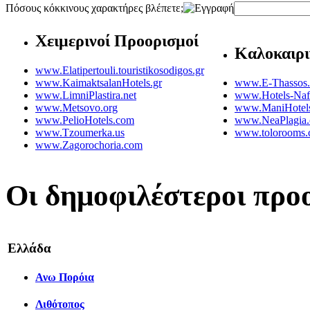
Πόσους κόκκινους χαρακτήρες βλέπετε;
Χειμερινοί Προορισμοί
Καλοκαιρι
www.Elatipertouli.touristikosodigos.gr
www.KaimaktsalanHotels.gr
www.E-Thassos
www.LimniPlastira.net
www.Hotels-Naf
www.Metsovo.org
www.ManiHotel
www.PelioHotels.com
www.NeaPlagia
www.Tzoumerka.us
www.tolorooms
www.Zagorochoria.com
Οι δημοφιλέστεροι προ
Ελλάδα
Ανω Πορόια
Λιθότοπος