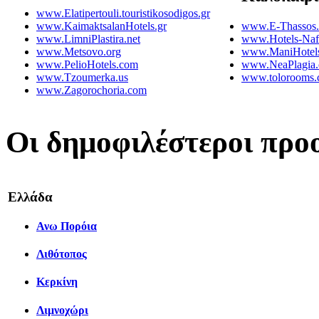
www.Elatipertouli.touristikosodigos.gr
www.KaimaktsalanHotels.gr
www.E-Thassos
www.LimniPlastira.net
www.Hotels-Naf
www.Metsovo.org
www.ManiHotel
www.PelioHotels.com
www.NeaPlagia
www.Tzoumerka.us
www.tolorooms
www.Zagorochoria.com
Οι δημοφιλέστεροι προ
Ελλάδα
Ανω Πορόια
Λιθότοπος
Κερκίνη
Λιμνοχώρι