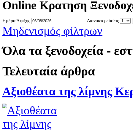
Online Κρατηση Ξενοδοχ
Ημέρα Άφιξης
Διανυκτερεύσεις
Μηδενισμός φίλτρων
Όλα τα ξενοδοχεία - εσ
Τελευταία άρθρα
Αξιοθέατα της λίμνης Κε