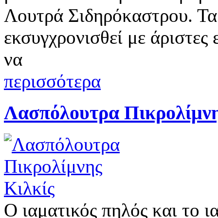
Λουτρά Σιδηρόκαστρου. Τα 
εκσυγχρονισθεί με άριστες
να
περισσότερα
Λασπόλουτρα Πικρολίμνη
Ο ιαματικός πηλός και το ι