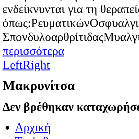
ενδείκνυνται για τη θεραπε
όπως:ΡευματικώνΟσφυαλγ
ΣπονδυλοαρθρίτιδαςΜυαλγ
περισσότερα
Left
Right
Μακρυνίτσα
Δεν βρέθηκαν καταχωρήσε
Αρχική